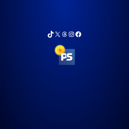
sarppa_74
Sartza
sarikykyri
sarikykyri
Sari Kykyri