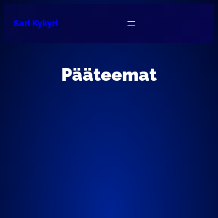
Sari Kykyri
Pääteemat