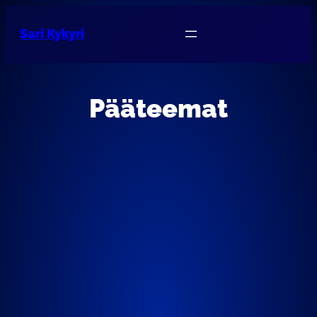
Sari Kykyri
Pääteemat