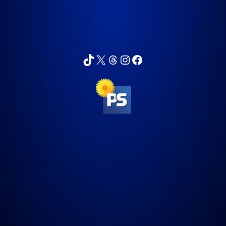
sarppa_74
Sartza
sarikykyri
sarikykyri
Sari Kykyri