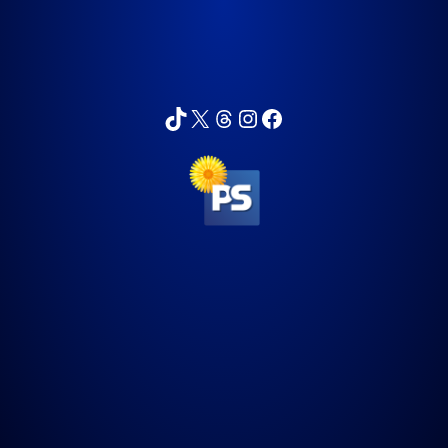
sarppa_74
Sartza
sarikykyri
sarikykyri
Sari Kykyri