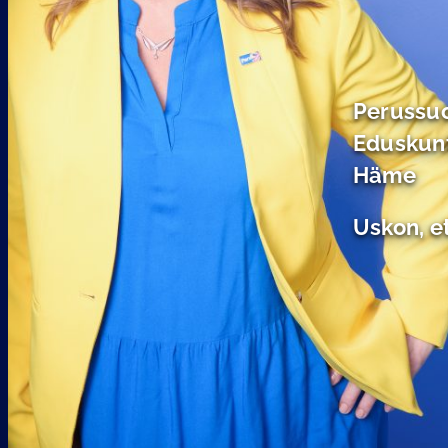
Perussuo
Eduskun
Häme
Uskon, e