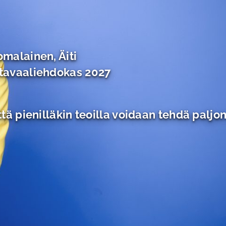
malainen, Äiti
tavaaliehdokas 2027
ttä pienilläkin teoilla voidaan tehdä palj