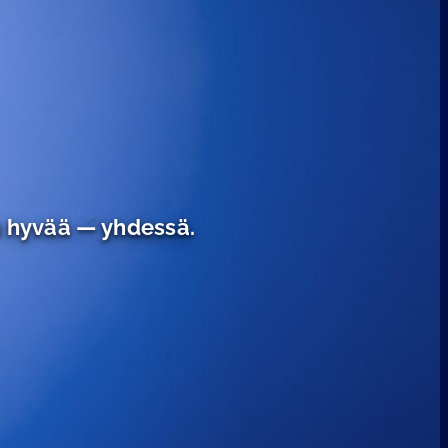
on hyvää — yhdessä.