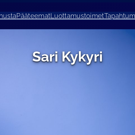
nusta
Pääteemat
Luottamustoimet
Tapahtum
Sari Kykyri