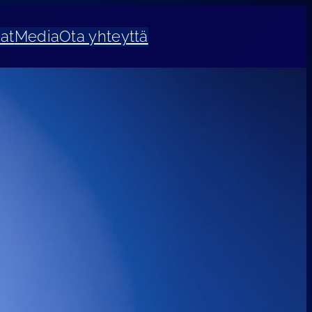
at
Media
Ota yhteyttä