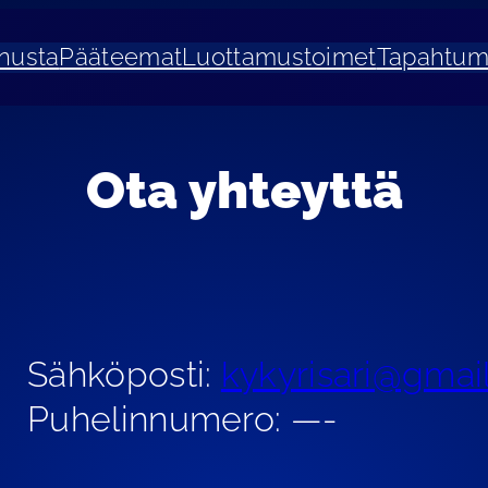
nusta
Pääteemat
Luottamustoimet
Tapahtum
Ota yhteyttä
Sähköposti:
kykyrisari@gmai
Puhelinnumero: —-