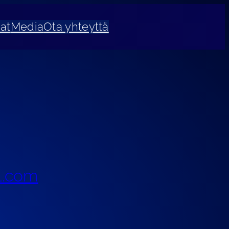
at
Media
Ota yhteyttä
l.com