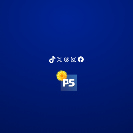
sarppa_74
Sartza
sarikykyri
sarikykyri
Sari Kykyri