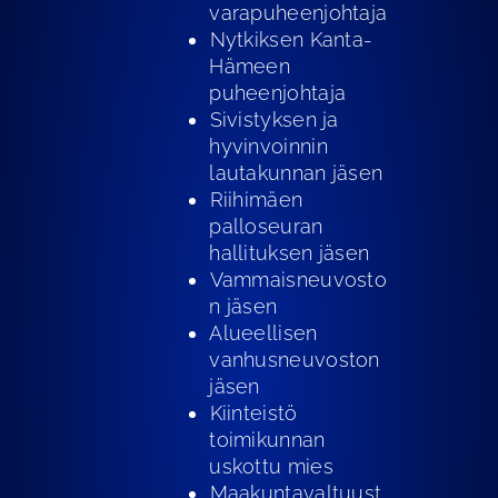
varapuheenjohtaja
⁠Nytkiksen Kanta-
Hämeen
puheenjohtaja
⁠Sivistyksen ja
hyvinvoinnin
lautakunnan jäsen
⁠Riihimäen
palloseuran
hallituksen jäsen
⁠Vammaisneuvosto
n jäsen
Alueellisen
vanhusneuvoston
jäsen
⁠Kiinteistö
toimikunnan
uskottu mies
⁠Maakuntavaltuust