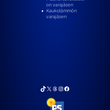
on varajäsen
⁠Kaukolämmön
varajäsen
sarppa_74
Sartza
sarikykyri
sarikykyri
Sari Kykyri